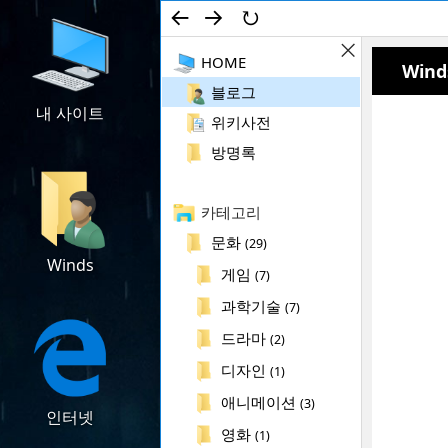
←
→
↻
컨텐츠로 건너뛰기
검색
HOME
Wind
사이
드바
블로그
ON/OFF
내 사이트
다운로드
위키사전
방명록
카테고리
문화
(29)
Winds
위키사전
게임
(7)
과학기술
(7)
드라마
(2)
디자인
(1)
애니메이션
(3)
인터넷
방명록
영화
(1)