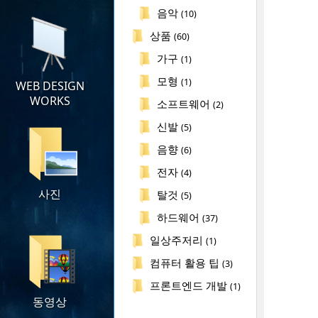
음악
(10)
상품
(60)
가구
(1)
모형
(1)
WEB DESIGN
WORKS
소프트웨어
(2)
신발
(5)
음향
(6)
전자
(4)
사진
탈것
(5)
하드웨어
(37)
일상주저리
(1)
컴퓨터 활용 팁
(3)
프론트엔드 개발
(1)
동영상