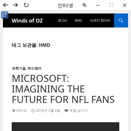
←
→
↻
인터넷
+
―
☐
✕
컨텐츠로 건너뛰기
컨텐츠로 건너뛰기
검색
HOME
Winds of OZ
BLOG
WIKI
GUEST BOOK
사이
블로그
드바
내 사이트
다운로드
ON/OFF
위키사전
방명록
태그 보관물: HMD
카테고리
Winds
위키사전
과학기술
,
하드웨어
문화
(29)
MICROSOFT:
게임
(7)
IMAGINING THE
과학기술
(7)
FUTURE FOR NFL FANS
드라마
(2)
인터넷
방명록
디자인
(1)
비디오
2016년 2월 3일
댓글 남기기
애니메이션
(3)
영화
(1)