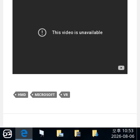
음악
(10)
WEB DESIGN
상품
(60)
WORKS
가구
(1)
모형
(1)
소프트웨어
(2)
사진
신발
(5)
음향
(6)
전자
(4)
탈것
(5)
HMD
하드웨어
MICROSOFT
VR
동영상
(37)
일상주저리
(1)
컴퓨터 활용 팁
(3)
프론트엔드 개발
(1)
오후 10:53
게임
2026-08-06