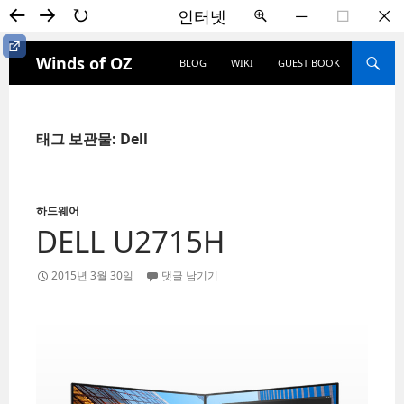
←
→
↻
인터넷
+
―
☐
✕
컨텐츠로 건너뛰기
컨텐츠로 건너뛰기
검색
HOME
Winds of OZ
BLOG
WIKI
GUEST BOOK
사이
블로그
드바
내 사이트
다운로드
ON/OFF
위키사전
방명록
태그 보관물: Dell
카테고리
Winds
위키사전
하드웨어
문화
(29)
DELL U2715H
게임
(7)
과학기술
2015년 3월 30일
댓글 남기기
(7)
드라마
(2)
인터넷
방명록
디자인
(1)
애니메이션
(3)
영화
(1)