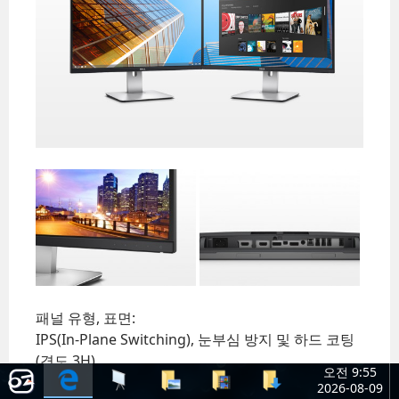
음악
(10)
WEB DESIGN
상품
(60)
WORKS
가구
(1)
모형
(1)
소프트웨어
(2)
사진
신발
(5)
음향
(6)
전자
(4)
탈것
(5)
하드웨어
동영상
(37)
일상주저리
(1)
패널 유형, 표면:
컴퓨터 활용 팁
(3)
IPS(In-Plane Switching), 눈부심 방지 및 하드 코팅
프론트엔드 개발
(경도 3H)
(1)
오전 9:55
2026-08-09