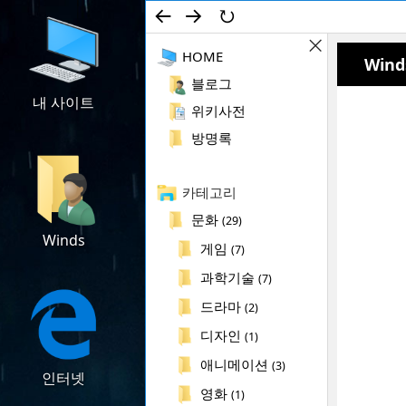
←
→
↻
컨텐츠로 건너뛰기
검색
HOME
Wind
사이
드바
블로그
ON/OFF
내 사이트
다운로드
위키사전
방명록
카테고리
문화
(29)
Winds
위키사전
게임
(7)
과학기술
(7)
드라마
(2)
디자인
(1)
애니메이션
(3)
인터넷
방명록
영화
(1)