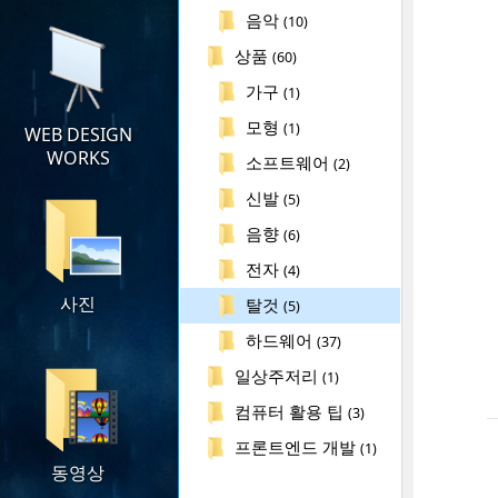
음악
(10)
상품
(60)
가구
(1)
모형
(1)
WEB DESIGN
WORKS
소프트웨어
(2)
신발
(5)
음향
(6)
전자
(4)
사진
탈것
(5)
하드웨어
(37)
일상주저리
(1)
컴퓨터 활용 팁
(3)
프론트엔드 개발
(1)
동영상