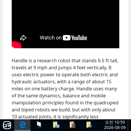
음악
(10)
WEB DESIGN
상품
(60)
WORKS
가구
(1)
모형
(1)
소프트웨어
(2)
사진
신발
(5)
Handle is a research robot that stands 6.5 ft tall,
음향
(6)
travels at 9 mph and jumps 4​ ​feet vertically. ​It
전자
(4)
uses electric power to operate both electric and
탈것
(5)
hydraulic actuators, with a range of about 15
miles on one battery charge. ​​​Handle uses many
하드웨어
동영상
(37)
of the same dynamics, balance and mobile
일상주저리
(1)
manipulation principles​ found in the quadruped
컴퓨터 활용 팁
(3)
and biped robots we build, but with only about
10 actuated joints, it is significantly less
프론트엔드 개발
(1)
오전 10:59
complex. Wheels are efficient on flat surfaces
2026-08-09
while legs can go almost anywhere: by