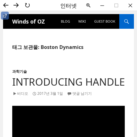
←
→
↻
인터넷
+
―
☐
✕
컨텐츠로 건너뛰기
컨텐츠로 건너뛰기
검색
HOME
Winds of OZ
BLOG
WIKI
GUEST BOOK
사이
블로그
드바
내 사이트
다운로드
ON/OFF
위키사전
방명록
태그 보관물: Boston Dynamics
카테고리
Winds
위키사전
과학기술
문화
(29)
INTRODUCING HANDLE
게임
(7)
과학기술
비디오
2017년 3월 1일
댓글 남기기
(7)
드라마
(2)
인터넷
방명록
디자인
(1)
애니메이션
(3)
영화
(1)