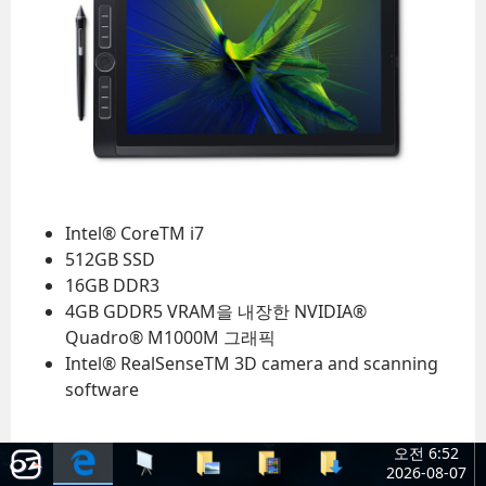
음악
(10)
WEB DESIGN
상품
(60)
WORKS
가구
(1)
모형
(1)
소프트웨어
(2)
사진
신발
(5)
음향
(6)
Intel® CoreTM i7
512GB SSD
전자
(4)
16GB DDR3
탈것
(5)
4GB GDDR5 VRAM을 내장한 NVIDIA®
하드웨어
동영상
(37)
Quadro® M1000M 그래픽
Intel® RealSenseTM 3D camera and scanning
일상주저리
(1)
software
컴퓨터 활용 팁
(3)
프론트엔드 개발
(1)
오전 6:52
WACOM
2026-08-07