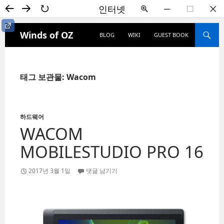
←
→
↻
인터넷
+
―
☐
✕
컨텐츠로 건너뛰기
컨텐츠로 건너뛰기
검색
HOME
Winds of OZ
BLOG
WIKI
GUEST BOOK
사이
블로그
드바
내 사이트
다운로드
ON/OFF
위키사전
방명록
태그 보관물: Wacom
카테고리
Winds
위키사전
하드웨어
문화
(29)
WACOM
게임
(7)
MOBILESTUDIO PRO 16
과학기술
(7)
드라마
(2)
2017년 3월 1일
댓글 남기기
인터넷
방명록
디자인
(1)
애니메이션
(3)
영화
(1)