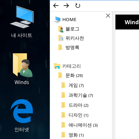
←
→
↻
컨텐츠로 건너뛰기
검색
HOME
Wind
사이
드바
블로그
ON/OFF
내 사이트
다운로드
위키사전
방명록
카테고리
문화
(29)
Winds
위키사전
게임
(7)
과학기술
(7)
드라마
(2)
디자인
(1)
애니메이션
(3)
인터넷
방명록
영화
(1)