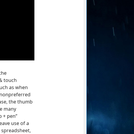
the
& touch
 such as when
 nonpreferred
case, the thumb
ate many
b + pen”
leave use of a
a spreadsheet,