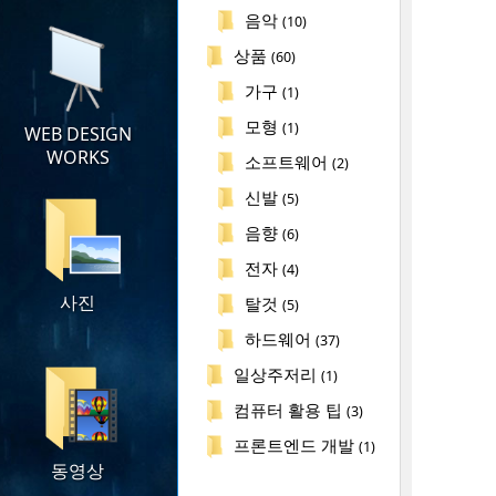
음악
(10)
상품
(60)
가구
(1)
모형
(1)
WEB DESIGN
WORKS
소프트웨어
(2)
신발
(5)
음향
(6)
전자
(4)
사진
탈것
(5)
하드웨어
(37)
일상주저리
(1)
컴퓨터 활용 팁
(3)
프론트엔드 개발
(1)
동영상